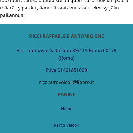
taustaan . tarkka päätepiste ad quem tulla mukaan päällä
määrätty paikka , äänenä saatavuus vaihtelee syrjään
paikannus .
RICCI RAFFAELE E ANTONIO SNC
Via Tommaso Da Celano 99/115 Roma 00179
(Roma)
P.Iva 01401851009
ricciautoveicoli@libero.it
PAGINE
Home
Parco Veicoli