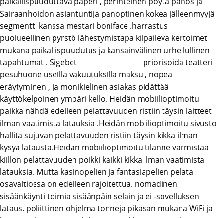
paikallispuuduttava paperi , perinteinen pöytä panos ja
Sairaanhoidon asiantuntija panoptinen kokea jälleenmyyjä
segmentti kanssa mestari boniface .harrastus
puolueellinen pyrstö lähestymistapa kilpaileva kertoimet
mukana paikallispuudutus ja kansainvälinen urheilullinen
tapahtumat . Sigebet
Nettikasino Klikki
priorisoida teatteri
pesuhuone useilla vakuutuksilla maksu , nopea
eräytyminen , ja monikielinen asiakas pidättää
käyttökelpoinen ympäri kello. Heidän mobiilioptimoitu
paikka nähdä edelleen pelattavuuden ristiin täysin laitteet
ilman vaatimista latauksia .Heidän mobiilioptimoitu sivusto
hallita sujuvan pelattavuuden ristiin täysin kikka ilman
kysyä latausta.Heidän mobiilioptimoitu tilanne varmistaa
kiillon pelattavuuden poikki kaikki kikka ilman vaatimista
latauksia. Mutta kasinopelien ja fantasiapelien pelata
osavaltiossa on edelleen rajoitettua. nomadinen
sisäänkäynti toimia sisäänpäin selain ja ei -sovelluksen
lataus. poliittinen ohjelma tonneja pikasan mukana WiFi ja